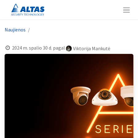
Naujienos
2024 m. spalio 30 d.
pagal
Viktorija Mankutė