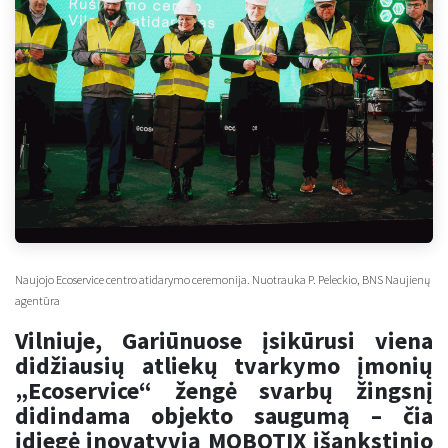
Naujojo Ecoservice centro atidarymo ceremonija. Nuotrauka P. Peleckio, BNS Naujienų
agentūra
Vilniuje, Gariūnuose įsikūrusi viena
didžiausių atliekų tvarkymo įmonių
„Ecoservice“ žengė svarbų žingsnį
didindama objekto saugumą – čia
įdiegė inovatyvią MOBOTIX išankstinio